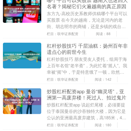
哪个平台可以买股票 越南人也迷四大
名著？揭秘它们火遍越南的真正原因
东方九-高校历史系教师供稿哪个平台可以
买股票 在今天的越南，无论是河内的老
街、胡志明市的商铺，还是乡镇的戏台与
家庭神龛，你都能清晰看见中国四大名著
栏目：联华证券配资
阅读：88
的影子。小孩子....
杠杆炒股技巧 千层油糕：扬州百年非
遗点心的前世今生
杠杆炒股技巧 朋友受友人委托，组局于海
上百年名馆“老半斋”，为此忙着“摇人”。我
幸被“摇”中，于是特意饿了一顿，欣然前
往。 朋友虽不必买单，但是坐镇指挥，不
栏目：联华证券配资
阅读：142
遗余....
炒股杠杆配资app 曼谷“幽灵塔”，亚
洲第一高废弃楼！死过人、拍过鬼片
炒股杠杆配资app 说起烂尾楼，必须要提
位于泰国曼谷的沙吞独特大楼，因为它是
公认的亚洲最高废弃建筑，高185米，49
层，当地人叫它幽灵塔！ 该楼的故事得从
栏目：联华证券配资
阅读：180
199....