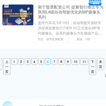
南宁股票配资公司 提雅智行推出专为
商用L4级自动驾驶优化的MP摄像头
系列
盖世汽车讯 5月13日，自动驾驶开源软件
供应商提雅智行(TIER IV)正式推出MP系
列摄像头。该系列摄像头为车规级产品，
专为先进的自动驾驶系统而设计。全新
栏目：联华证券配资
阅读：102
MP....
首
上
1
2
3
4
5
6
7
8
9
10
11
下
末
页
一
一
页
页
页