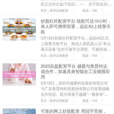
区正式作出如下回应： 一、 关于民生街是
否真实存在的问题 根据《广州市荔湾区人
栏目：联华证券配资
阅读：146
民政府关于....
炒股杠杆配资平台 续航可达10小时，
单人即可携带部署，远征A3上线擎天
租
5月18日炒股杠杆配资平台，远征A3正式
上线擎天租平台，推动人形机器人从“单点
展示设备”走向可被平台调度、可被快速部
署、可被内容定义、可被多场景复用的
栏目：联华证券配资
阅读：154
RaaS....
2023实盘配资平台 越疆与奥普特达
成合作，加速具身智能在工业规模应
用
5月18日，深圳市越疆科技股份有限公司
与广东奥普特科技股份有限公司签署战略
合作协议。双方将基于越疆“一脑多体”具
身智能平台（自研空弈VLA具身大模型、
栏目：联华证券配资
阅读：124
高精度全身....
可靠的网上炒股配资 周冠宇亮相，