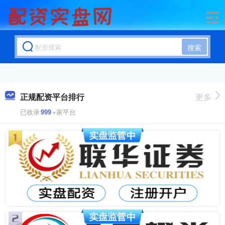
搜索
正规配资平台排行
更多
已收录
999
+家平台