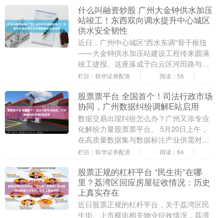
什么叫融资炒股 广州大金钟供水加压
站竣工！东西双向调水提升中心城区
供水安全韧性
近日，广州中心城区“西水东调”骨干枢纽
——大金钟供水加压站建设工程传来圆满
竣工捷报。这座落成于白云区河田路与河
田西路交界处的新建加压站采用“双向可逆
栏目：联华证券配资
阅读：56
加压”模式，....
股票票平台 全国首个！司法行政市场
协同，广州数据纠纷调解E站启用
数据交易出现纠纷怎么办？广州又添专业
化解纷力量股票票平台。 5月20日上午，
在高质量数据集与数据标注产业供需对接
活动上，广州市政务服务和数据管理局、
栏目：联华证券配资
阅读：64
广州互联网法....
股票正规的杠杆平台 “民生街”在哪
里？荔湾区回应房屋征收情况：历史
上真实存在
近日股票正规的杠杆平台，关于荔湾区民
生街、上市横街相关物业征收情况，荔湾