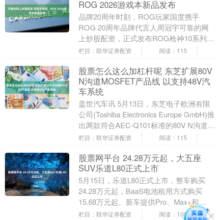
ROG 2026游戏本新品发布
品牌20周年时刻，ROG玩家国度携手
ROG 20周年品牌代言人周冠宇可靠的网
上炒股配资，正式发布ROG枪神10系列、
ROG枪神10超竞版系列、魔霸10系列游戏
栏目：联华证券配资
阅读：115
本....
股票怎么这么加杠杆呢 东芝扩展80V
N沟道MOSFET产品线 以支持48V汽
车系统
盖世汽车讯 5月13日，东芝电子欧洲有限
公司(Toshiba Electronics Europe GmbH)推
出两款符合AEC-Q101标准的80V N沟道
M....
栏目：联华证券配资
阅读：115
股票网平台 24.28万元起，大五座
SUV乐道L80正式上市
5月15日，乐道L80正式上市，整车购买
24.28万元起，BaaS电池租用方式购买
15.68万元起。新车提供Pro、Max+和
Ultra+三个版型，Orin-X....
栏目：联华证券配资
阅读：100