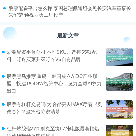
​股票配资平台怎么样 泰国总理佩通坦会见长安汽车董事长
朱华荣 预祝罗勇工厂投产
最新文章
炒股配资平台公司 不堆SKU、严控55项配
料，叮咚买菜升级叮咚V5自有品牌
股票黑马推荐 重磅！韩国成立AIDC产业联
盟，投建18.4GW智算中心，发力全球AI算力
出口
股票有杠杆交易吗 为啥都要去IMAX厅看《奥
德赛》？这篇给你说清楚
杠杆炒股指app 别克至境L7纯电版最新预热：
搭载预瞄悬浮魔毯底盘