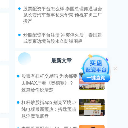
​股票配资平台怎么样 泰国总理佩通坦会
见长安汽车董事长朱华荣 预祝罗勇工厂
投产
​炒股配资平台注册 冲突停火后，泰国建
成泰柬边境首段永久防弹围栏
最新文章
股票有杠杆交易吗 为啥都要
去IMAX厅看《奥德赛》？
这篇给你说清楚
杠杆炒股指app 别克至境L7
纯电版最新预热：搭载预瞄
悬浮魔毯底盘