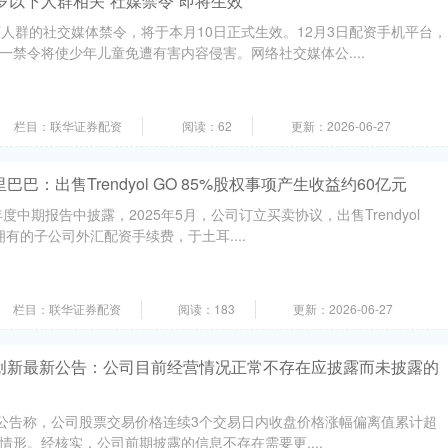
6岁以下人群相关“社媒禁令”即将生效
下人群的社交媒体禁令，将于本月10日正式生效。12月3日配资手机平台，
一禁令将使少年儿童免遭有害内容侵害。网络社交媒体公....
栏目：联华证券配资
阅读：62
更新：2026-06-27
巴：出售Trendyol GO 85%股权事项产生收益约60亿元
度中期报告中披露，2025年5月，公司订立买卖协议，出售Trendyol
全资拥有的子公司外汇配资手续费，于土耳....
栏目：联华证券配资
阅读：183
更新：2026-06-27
峡创新最新公告：公司目前经营情况正常不存在应披露而未披露的
.SZ)公告称，公司股票交易价格连续3个交易日内收盘价格涨幅偏离值累计超
情形。经核实，公司前期披露的信息不存在需要更....