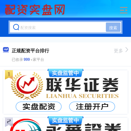
搜索
正规配资平台排行
更多
已收录
999
+家平台