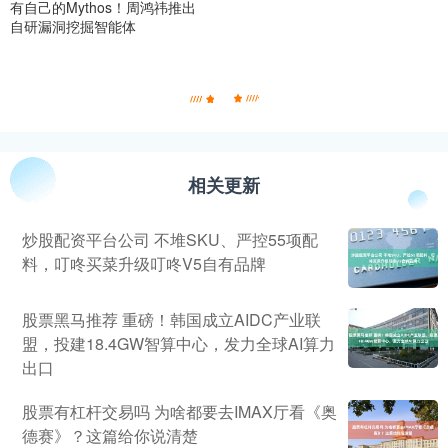
有自己的Mythos！周鸿祎推出
自研漏洞挖掘智能体
相关更新
炒股配资平台公司 不堆SKU、严控55项配
料，叮咚买菜升级叮咚V5自有品牌
股票黑马推荐 重磅！韩国成立AIDC产业联
盟，投建18.4GW智算中心，发力全球AI算力
出口
股票有杠杆交易吗 为啥都要去IMAX厅看《奥
德赛》？这篇给你说清楚