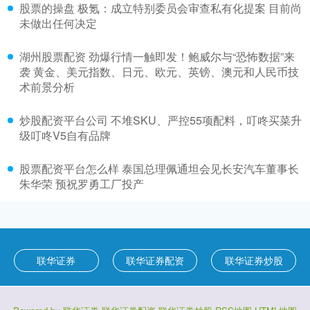
股票的操盘 极氪：成立特别委员会审查私有化提案 目前尚
未做出任何决定
湖州股票配资 劲爆行情一触即发！鲍威尔与“恐怖数据”来
袭 黄金、美元指数、日元、欧元、英镑、澳元和人民币技
术前景分析
炒股配资平台公司 不堆SKU、严控55项配料，叮咚买菜升
级叮咚V5自有品牌
股票配资平台怎么样 泰国总理佩通坦会见长安汽车董事长
朱华荣 预祝罗勇工厂投产
联华证券
联华证券配资
联华证券炒股