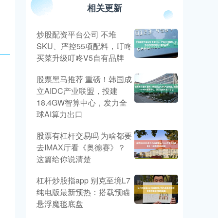
、
相关更新
炒股配资平台公司 不堆
SKU、严控55项配料，叮咚
买菜升级叮咚V5自有品牌
股票黑马推荐 重磅！韩国成
立AIDC产业联盟，投建
18.4GW智算中心，发力全
球AI算力出口
股票有杠杆交易吗 为啥都要
去IMAX厅看《奥德赛》？
这篇给你说清楚
杠杆炒股指app 别克至境L7
纯电版最新预热：搭载预瞄
悬浮魔毯底盘