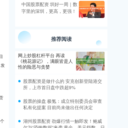
中国股票配资 圳好一周｜数
字里的深圳，更高，更强！
推荐阅读
网上炒股杠杆平台 再读
目
《桃花源记》，满眼皆是人
引发
性的险恶与贪婪
、
股票配资是做什么的 安克创新登陆港交
所，上市首日盘中跌超9%
货
股票的操盘 极氪：成立特别委员会审查
私有化提案 目前尚未做出任何决定
5个
湖州股票配资 劲爆行情一触即发！鲍威
尔与“恐怖数据”来袭 黄金、美元指数、日