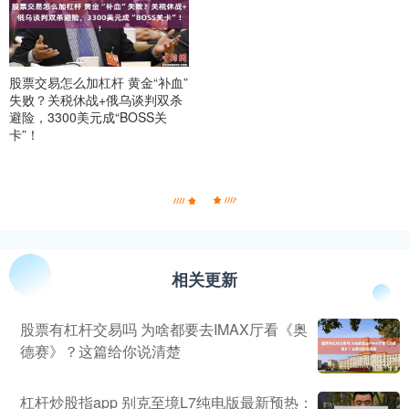
股票交易怎么加杠杆 黄金“补血”
失败？关税休战+俄乌谈判双杀
避险，3300美元成“BOSS关
卡”！
相关更新
股票有杠杆交易吗 为啥都要去IMAX厅看《奥
德赛》？这篇给你说清楚
杠杆炒股指app 别克至境L7纯电版最新预热：