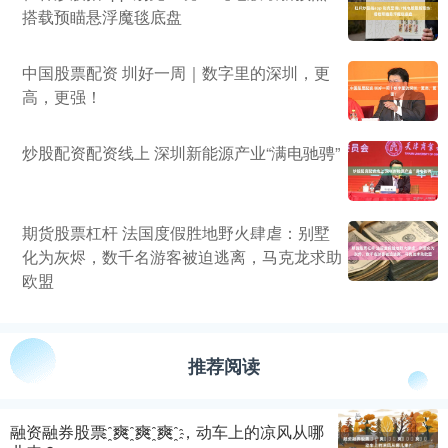
搭载预瞄悬浮魔毯底盘
中国股票配资 圳好一周｜数字里的深圳，更
高，更强！
炒股配资配资线上 深圳新能源产业“满电驰骋”
期货股票杠杆 法国度假胜地野火肆虐：别墅
化为灰烬，数千名游客被迫逃离，马克龙求助
欧盟
推荐阅读
融资融券股票 ҈ 爽 ҈ 爽 ҈ 爽 ҈ ，动车上的凉风从哪