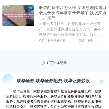
股票配资平台怎么样 泰国总理佩通坦
会见长安汽车董事长朱华荣 预祝罗勇
工厂投产
易车讯 5月14日，长安汽车在公众号宣
布，泰国总理佩通坦会见长安汽车董事长
朱华荣并预祝长安汽车罗勇工厂投产。据
了解，长安汽车罗勇工厂投产仪式暨全球
栏目：联华证券配资
阅读：195
累计产量285....
共 1 页/1 条记录
联华证券-联华证券配资-联华证券炒股
联华证券是一家提供股票交易和投资服务的金融机构，提供
证券经纪、投资顾问等服务。联华证券配资指其提供的股票配资
服务，允许投资者以借贷资金进行股票交易。联华证券炒股服务
包括股票交易、投资咨询等，旨在协助客户进行更有效的投资决