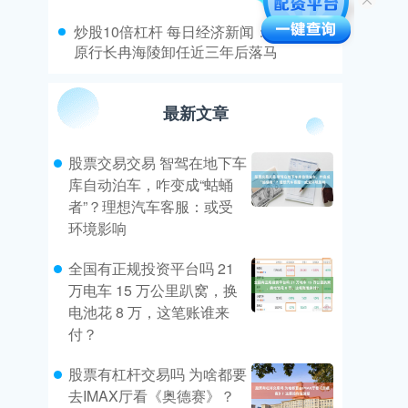
​炒股10倍杠杆 每日经济新闻：重庆银行
原行长冉海陵卸任近三年后落马
最新文章
股票交易交易 智驾在地下车
库自动泊车，咋变成“蛄蛹
者”？理想汽车客服：或受
环境影响
全国有正规投资平台吗 21
万电车 15 万公里趴窝，换
电池花 8 万，这笔账谁来
付？
股票有杠杆交易吗 为啥都要
去IMAX厅看《奥德赛》？