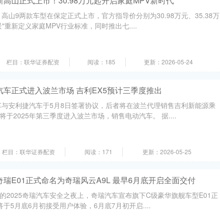
新高山正式上市！30.98万元起开启家庭MPV新时代
、高山9两款车型在保定正式上市，官方指导价分别为30.98万元、35.38万
"重新定义家庭MPV行业标准，同时推出七....
栏目：联华证券配资
阅读：185
更新：2026-05-24
汽车正式进入波兰市场 吉利EX5预计三季度推出
车与安利捷汽车于5月8日签署协议，后者将在波兰代理销售吉利新能源乘
于2025年第三季度进入波兰市场，销售电动汽车。 据....
栏目：联华证券配资
阅读：171
更新：2026-05-25
奇瑞E01正式命名为奇瑞风云A9L 最早6月底开启全面交付
办的2025奇瑞汽车安全之夜上，奇瑞汽车宣布旗下C级豪华旗舰车型E01正
于5月底6月初接受用户体验，6月底7月初开启....